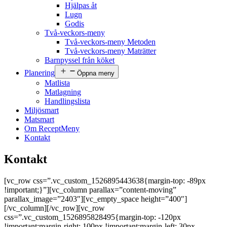
Hjälpas åt
Lugn
Godis
Två-veckors-meny
Två-veckors-meny Metoden
Två-veckors-meny Maträtter
Barnpyssel från köket
Planering
Öppna meny
Matlista
Matlagning
Handlingslista
Miljösmart
Matsmart
Om ReceptMeny
Kontakt
Kontakt
[vc_row css=”.vc_custom_1526895443638{margin-top: -89px
!important;}”][vc_column parallax=”content-moving”
parallax_image=”2403″][vc_empty_space height=”400″]
[/vc_column][/vc_row][vc_row
css=”.vc_custom_1526895828495{margin-top: -120px
!important;margin-right: 100px !important;margin-left: 30px