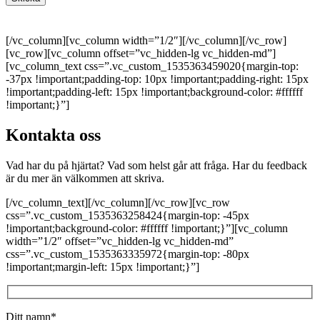
[/vc_column][vc_column width=”1/2″][/vc_column][/vc_row]
[vc_row][vc_column offset=”vc_hidden-lg vc_hidden-md”]
[vc_column_text css=”.vc_custom_1535363459020{margin-top:
-37px !important;padding-top: 10px !important;padding-right: 15px
!important;padding-left: 15px !important;background-color: #ffffff
!important;}”]
Kontakta oss
Vad har du på hjärtat? Vad som helst går att fråga. Har du feedback
är du mer än välkommen att skriva.
[/vc_column_text][/vc_column][/vc_row][vc_row
css=”.vc_custom_1535363258424{margin-top: -45px
!important;background-color: #ffffff !important;}”][vc_column
width=”1/2″ offset=”vc_hidden-lg vc_hidden-md”
css=”.vc_custom_1535363335972{margin-top: -80px
!important;margin-left: 15px !important;}”]
Ditt namn*