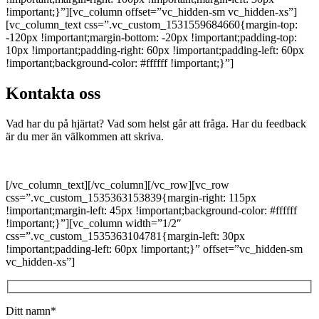
!important;}”][vc_column offset=”vc_hidden-sm vc_hidden-xs”]
[vc_column_text css=”.vc_custom_1531559684660{margin-top:
-120px !important;margin-bottom: -20px !important;padding-top:
10px !important;padding-right: 60px !important;padding-left: 60px
!important;background-color: #ffffff !important;}”]
Kontakta oss
Vad har du på hjärtat? Vad som helst går att fråga. Har du feedback
är du mer än välkommen att skriva.
[/vc_column_text][/vc_column][/vc_row][vc_row
css=”.vc_custom_1535363153839{margin-right: 115px
!important;margin-left: 45px !important;background-color: #ffffff
!important;}”][vc_column width=”1/2″
css=”.vc_custom_1535363104781{margin-left: 30px
!important;padding-left: 60px !important;}” offset=”vc_hidden-sm
vc_hidden-xs”]
Ditt namn*