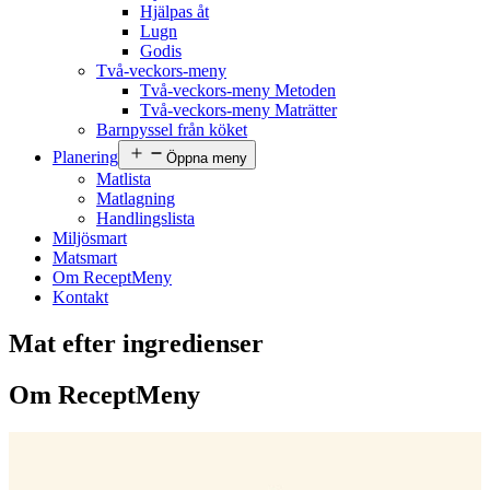
Hjälpas åt
Lugn
Godis
Två-veckors-meny
Två-veckors-meny Metoden
Två-veckors-meny Maträtter
Barnpyssel från köket
Planering
Öppna meny
Matlista
Matlagning
Handlingslista
Miljösmart
Matsmart
Om ReceptMeny
Kontakt
Mat efter ingredienser
Om ReceptMeny