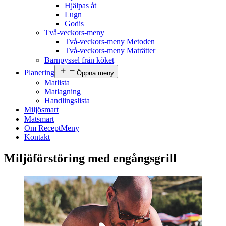
Hjälpas åt
Lugn
Godis
Två-veckors-meny
Två-veckors-meny Metoden
Två-veckors-meny Maträtter
Barnpyssel från köket
Planering
Öppna meny
Matlista
Matlagning
Handlingslista
Miljösmart
Matsmart
Om ReceptMeny
Kontakt
Miljöförstöring med engångsgrill