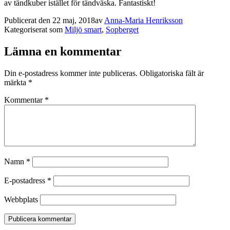
av tändkuber istället för tändväska. Fantastiskt!
Publicerat den
22 maj, 2018
av
Anna-Maria Henriksson
Kategoriserat som
Miljö smart
,
Sopberget
Lämna en kommentar
Din e-postadress kommer inte publiceras.
Obligatoriska fält är
märkta
*
Kommentar
*
Namn
*
E-postadress
*
Webbplats