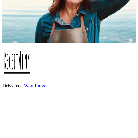
Drivs med
WordPress
.