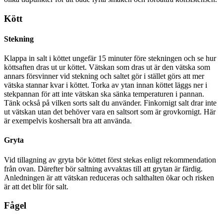
Kött
Stekning
Klappa in salt i köttet ungefär 15 minuter före stekningen och se hur
köttsaften dras ut ur köttet. Vätskan som dras ut är den vätska som
annars försvinner vid stekning och saltet gör i stället görs att mer
vätska stannar kvar i köttet. Torka av ytan innan köttet läggs ner i
stekpannan för att inte vätskan ska sänka temperaturen i pannan.
Tänk också på vilken sorts salt du använder. Finkornigt salt drar inte
ut vätskan utan det behöver vara en saltsort som är grovkornigt. Här
är exempelvis koshersalt bra att använda.
Gryta
Vid tillagning av gryta bör köttet först stekas enligt rekommendation
från ovan. Därefter bör saltning avvaktas till att grytan är färdig.
Anledningen är att vätskan reduceras och salthalten ökar och risken
är att det blir för salt.
Fågel