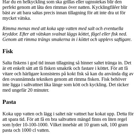
Har du en helkyckling som ska grillas eller ugnsstekas blir den
perfekt genom att låta den rimmas över natten. Kycklingfiléer blir
bäst av att bara saltas precis innan tillagning för att inte dra ut för
mycket vätska.
Rimma menas med att koka upp vatten med salt och eventuella
kryddor. Efter att vätskan svalnat läggs köttet, fågel eller fisk ned.
Genom att rimma trängs smakerna in i köttet och upplevs saftigare.
Fisk
Salta fiskens i god tid innan tillagning så hinner saltet tränga in. Det
är ett enkelt sätt att få fisken smakrik och fastare i köttet. För att få
vitare och härligare konsistens på kokt fisk så kan du använda dig av
den ovannämnda tekniken genom att rimma fisken. Fisk behöver
inte ligga i saltvattnet lika länge som kött och kyckling. Det räcker
med ungefär 20 minuter.
Pasta
Koka upp vatten och lägg i saltet när vattnet har kokat upp. Detta för
att spara tid. För att få en bra saltvatten mängd finns en liten regel
som lyder 10-100-1000. Vilket innebär att 10 gram salt, 100 gram
pasta och 1000 cl vatten.