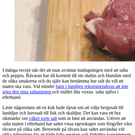
I många recept står det att man avslutar matlagningen med att salta
och peppra. Råvaran har då kommit till sin slutfas och blandats med
de olika smakerna och du själv kan bestämma hur salt du vill att
maten ska vara. Vid mindre
barn i familjen rekommenderas att inte
göra den sista saltaningen
och istället låta vuxna salta själva i
efterhand.
Läste någonstans att en kok hade tipsat om att välja bergssalt till
landdjur och havssalt till fisk och skaldjur. Det kan vara ett bra
riktmärke om
vilket sorts salt
som är bäst att användas. Utöver att
salta maten i efterhand har saltet vissa egenskaper som förgyller våra
råvaror på olika sätt. Beroende på råvara kan saltet användas vid
olika tidpunkter för att både lyfta smaken och förbättra konsistensen.