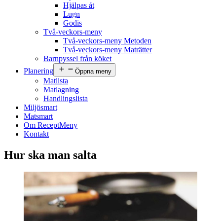
Hjälpas åt
Lugn
Godis
Två-veckors-meny
Två-veckors-meny Metoden
Två-veckors-meny Maträtter
Barnpyssel från köket
Planering
Öppna meny
Matlista
Matlagning
Handlingslista
Miljösmart
Matsmart
Om ReceptMeny
Kontakt
Hur ska man salta