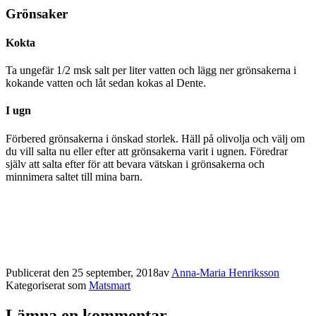
Grönsaker
Kokta
Ta ungefär 1/2 msk salt per liter vatten och lägg ner grönsakerna i
kokande vatten och låt sedan kokas al Dente.
I ugn
Förbered grönsakerna i önskad storlek. Häll på olivolja och välj om
du vill salta nu eller efter att grönsakerna varit i ugnen. Föredrar
själv att salta efter för att bevara vätskan i grönsakerna och
minnimera saltet till mina barn.
Publicerat den
25 september, 2018
av
Anna-Maria Henriksson
Kategoriserat som
Matsmart
Lämna en kommentar