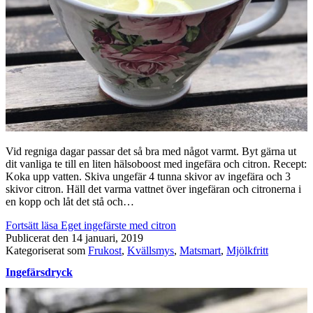
Vid regniga dagar passar det så bra med något varmt. Byt gärna ut
dit vanliga te till en liten hälsoboost med ingefära och citron. Recept:
Koka upp vatten. Skiva ungefär 4 tunna skivor av ingefära och 3
skivor citron. Häll det varma vattnet över ingefäran och citronerna i
en kopp och låt det stå och…
Fortsätt läsa
Eget ingefärste med citron
Publicerat den
14 januari, 2019
Kategoriserat som
Frukost
,
Kvällsmys
,
Matsmart
,
Mjölkfritt
Ingefärsdryck