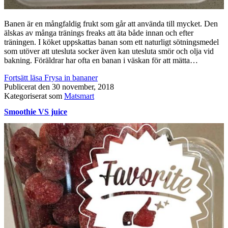
Banen är en mångfaldig frukt som går att använda till mycket. Den
älskas av många tränings freaks att äta både innan och efter
träningen. I köket uppskattas banan som ett naturligt sötningsmedel
som utöver att utesluta socker även kan utesluta smör och olja vid
bakning. Föräldrar har ofta en banan i väskan för att mätta…
Fortsätt läsa
Frysa in bananer
Publicerat den
30 november, 2018
Kategoriserat som
Matsmart
Smoothie VS juice