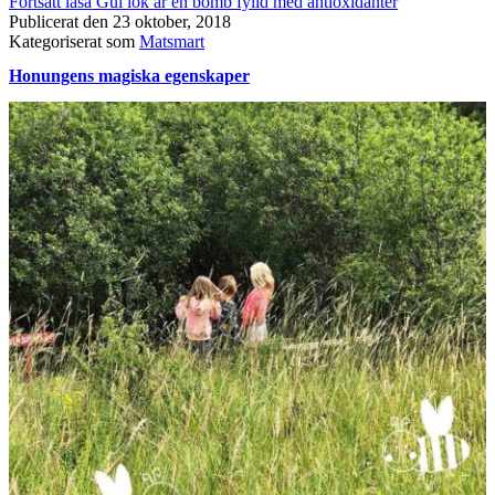
Fortsätt läsa
Gul lök är en bomb fylld med antioxidanter
Publicerat den
23 oktober, 2018
Kategoriserat som
Matsmart
Honungens magiska egenskaper