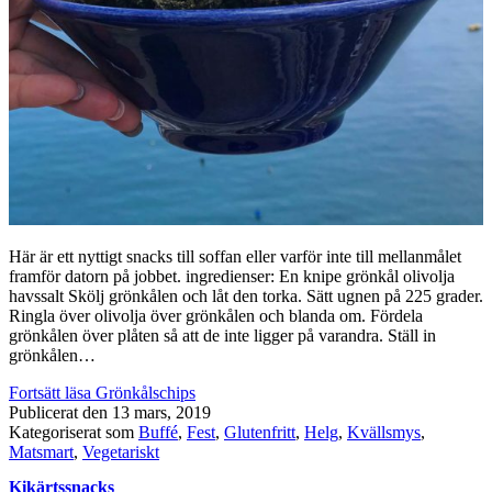
Här är ett nyttigt snacks till soffan eller varför inte till mellanmålet
framför datorn på jobbet. ingredienser: En knipe grönkål olivolja
havssalt Skölj grönkålen och låt den torka. Sätt ugnen på 225 grader.
Ringla över olivolja över grönkålen och blanda om. Fördela
grönkålen över plåten så att de inte ligger på varandra. Ställ in
grönkålen…
Fortsätt läsa
Grönkålschips
Publicerat den
13 mars, 2019
Kategoriserat som
Buffé
,
Fest
,
Glutenfritt
,
Helg
,
Kvällsmys
,
Matsmart
,
Vegetariskt
Kikärtssnacks