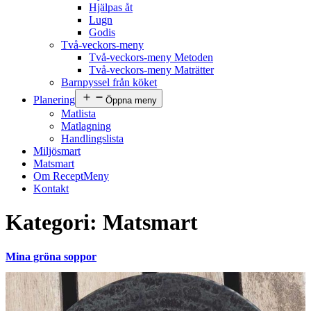
Hjälpas åt
Lugn
Godis
Två-veckors-meny
Två-veckors-meny Metoden
Två-veckors-meny Maträtter
Barnpyssel från köket
Planering
Öppna meny
Matlista
Matlagning
Handlingslista
Miljösmart
Matsmart
Om ReceptMeny
Kontakt
Kategori:
Matsmart
Mina gröna soppor