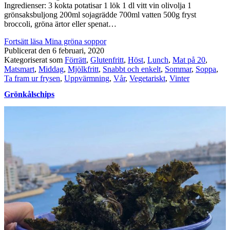
Ingredienser: 3 kokta potatisar 1 lök 1 dl vitt vin olivolja 1
grönsaksbuljong 200ml sojagrädde 700ml vatten 500g fryst
broccoli, gröna ärtor eller spenat…
Fortsätt läsa
Mina gröna soppor
Publicerat den
6 februari, 2020
Kategoriserat som
Förrätt
,
Glutenfritt
,
Höst
,
Lunch
,
Mat på 20
,
Matsmart
,
Middag
,
Mjölkfritt
,
Snabbt och enkelt
,
Sommar
,
Soppa
,
Ta fram ur frysen
,
Uppvärmning
,
Vår
,
Vegetariskt
,
Vinter
Grönkålschips