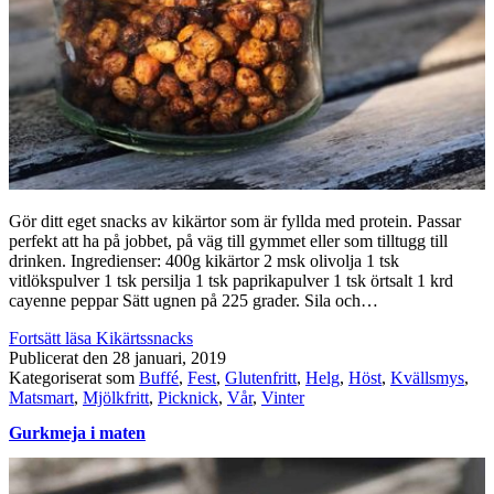
Gör ditt eget snacks av kikärtor som är fyllda med protein. Passar
perfekt att ha på jobbet, på väg till gymmet eller som tilltugg till
drinken. Ingredienser: 400g kikärtor 2 msk olivolja 1 tsk
vitlökspulver 1 tsk persilja 1 tsk paprikapulver 1 tsk örtsalt 1 krd
cayenne peppar Sätt ugnen på 225 grader. Sila och…
Fortsätt läsa
Kikärtssnacks
Publicerat den
28 januari, 2019
Kategoriserat som
Buffé
,
Fest
,
Glutenfritt
,
Helg
,
Höst
,
Kvällsmys
,
Matsmart
,
Mjölkfritt
,
Picknick
,
Vår
,
Vinter
Gurkmeja i maten