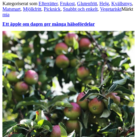
Kategoriserat som
Efterrätter
,
Frukost
,
Glutenfritt
,
Helg
,
Kvällsmys
,
Matsmart
,
Mjölkfritt
,
Picknick
,
Snabbt och enkelt
,
Vegetariskt
Märkt
mia
Ett äpple om dagen ger många hälsofördelar