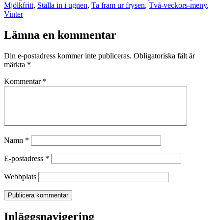
Mjölkfritt
,
Ställa in i ugnen
,
Ta fram ur frysen
,
Två-veckors-meny
,
Vinter
Lämna en kommentar
Din e-postadress kommer inte publiceras.
Obligatoriska fält är
märkta
*
Kommentar
*
Namn
*
E-postadress
*
Webbplats
Inläggsnavigering