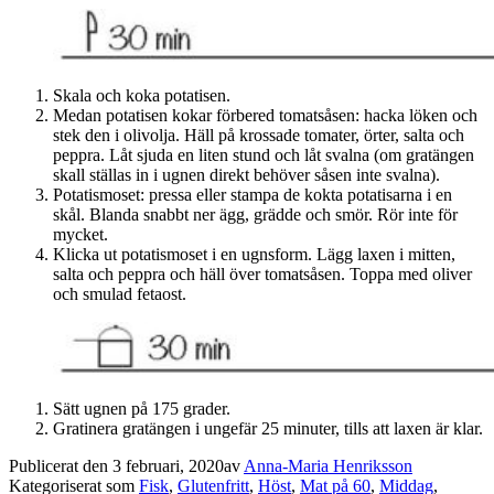
Skala och koka potatisen.
Medan potatisen kokar förbered tomatsåsen: hacka löken och
stek den i olivolja. Häll på krossade tomater, örter, salta och
peppra. Låt sjuda en liten stund och låt svalna (om gratängen
skall ställas in i ugnen direkt behöver såsen inte svalna).
Potatismoset: pressa eller stampa de kokta potatisarna i en
skål. Blanda snabbt ner ägg, grädde och smör. Rör inte för
mycket.
Klicka ut potatismoset i en ugnsform. Lägg laxen i mitten,
salta och peppra och häll över tomatsåsen. Toppa med oliver
och smulad fetaost.
Sätt ugnen på 175 grader.
Gratinera gratängen i ungefär 25 minuter, tills att laxen är klar.
Publicerat den
3 februari, 2020
av
Anna-Maria Henriksson
Kategoriserat som
Fisk
,
Glutenfritt
,
Höst
,
Mat på 60
,
Middag
,