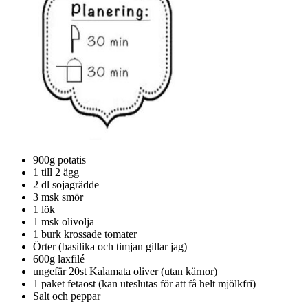
900g potatis
1 till 2 ägg
2 dl sojagrädde
3 msk smör
1 lök
1 msk olivolja
1 burk krossade tomater
Örter (basilika och timjan gillar jag)
600g laxfilé
ungefär 20st Kalamata oliver (utan kärnor)
1 paket fetaost (kan uteslutas för att få helt mjölkfri)
Salt och peppar