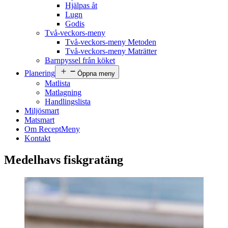
Hjälpas åt
Lugn
Godis
Två-veckors-meny
Två-veckors-meny Metoden
Två-veckors-meny Maträtter
Barnpyssel från köket
Planering
Öppna meny
Matlista
Matlagning
Handlingslista
Miljösmart
Matsmart
Om ReceptMeny
Kontakt
Medelhavs fiskgratäng