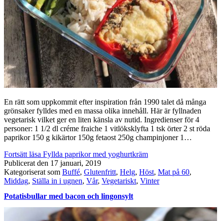
En rätt som uppkommit efter inspiration från 1990 talet då många
grönsaker fylldes med en massa olika innehåll. Här är fyllnaden
vegetarisk vilket ger en liten känsla av nutid. Ingredienser för 4
personer: 1 1/2 dl créme fraiche 1 vitlöksklyfta 1 tsk örter 2 st röda
paprikor 150 g kikärtor 150g fetaost 250g champinjoner 1…
Fortsätt läsa
Fyllda paprikor med yoghurtkräm
Publicerat den
17 januari, 2019
Kategoriserat som
Buffé
,
Glutenfritt
,
Helg
,
Höst
,
Mat på 60
,
Middag
,
Ställa in i ugnen
,
Vår
,
Vegetariskt
,
Vinter
Potatisbullar med bacon och lingonsylt