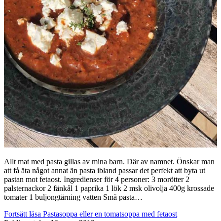
Allt mat med pasta gillas av mina barn. Där av namnet. Önskar man
att få äta något annat än pasta ibland passar det perfekt att byta ut
pastan mot fetaost. Ingredienser för 4 personer: 3 morötter 2
palsternackor 2 fänkål 1 paprika 1 lök 2 msk olivolja 400g krossade
tomater 1 buljongtärning vatten Små pasta…
Fortsätt läsa
Pastasoppa eller en tomatsoppa med fetaost