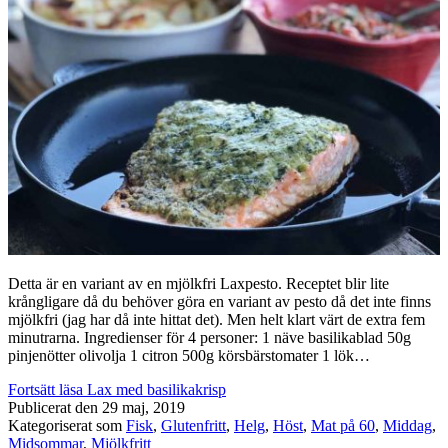
Detta är en variant av en mjölkfri Laxpesto. Receptet blir lite
krångligare då du behöver göra en variant av pesto då det inte finns
mjölkfri (jag har då inte hittat det). Men helt klart värt de extra fem
minutrarna. Ingredienser för 4 personer: 1 näve basilikablad 50g
pinjenötter olivolja 1 citron 500g körsbärstomater 1 lök…
Fortsätt läsa
Lax med basilikakrisp
Publicerat den
29 maj, 2019
Kategoriserat som
Fisk
,
Glutenfritt
,
Helg
,
Höst
,
Mat på 60
,
Middag
,
Midsommar
,
Mjölkfritt