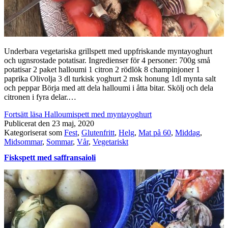
Underbara vegetariska grillspett med uppfriskande myntayoghurt
och ugnsrostade potatisar. Ingredienser för 4 personer: 700g små
potatisar 2 paket halloumi 1 citron 2 rödlök 8 champinjoner 1
paprika Olivolja 3 dl turkisk yoghurt 2 msk honung 1dl mynta salt
och peppar Börja med att dela halloumi i åtta bitar. Skölj och dela
citronen i fyra delar.…
Fortsätt läsa
Halloumispett med myntayoghurt
Publicerat den
23 maj, 2020
Kategoriserat som
Fest
,
Glutenfritt
,
Helg
,
Mat på 60
,
Middag
,
Midsommar
,
Sommar
,
Vår
,
Vegetariskt
Fiskspett med saffransaioli