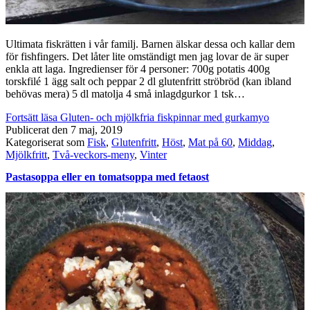
Ultimata fiskrätten i vår familj. Barnen älskar dessa och kallar dem
för fishfingers. Det låter lite omständigt men jag lovar de är super
enkla att laga. Ingredienser för 4 personer: 700g potatis 400g
torskfilé 1 ägg salt och peppar 2 dl glutenfritt ströbröd (kan ibland
behövas mera) 5 dl matolja 4 små inlagdgurkor 1 tsk…
Fortsätt läsa
Gluten- och mjölkfria fiskpinnar med gurkamyo
Publicerat den
7 maj, 2019
Kategoriserat som
Fisk
,
Glutenfritt
,
Höst
,
Mat på 60
,
Middag
,
Mjölkfritt
,
Två-veckors-meny
,
Vinter
Pastasoppa eller en tomatsoppa med fetaost