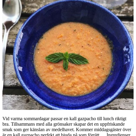
Vid varma sommardagar passar en kall gazpacho till lunch riktigt
bra. Tillsammans med alla grönsaker skapar det en uppfriskande
smak som ger känslan av medelhavet. Kommer middagsgäster över
är en kall gazpacho perfekt att bjuda på som förrätt. Ingredienser