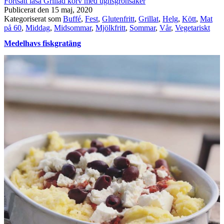
Fortsätt läsa
Grillad korv med ugnsgrönsaker
Publicerat den
15 maj, 2020
Kategoriserat som
Buffé
,
Fest
,
Glutenfritt
,
Grillat
,
Helg
,
Kött
,
Mat
på 60
,
Middag
,
Midsommar
,
Mjölkfritt
,
Sommar
,
Vår
,
Vegetariskt
Medelhavs fiskgratäng