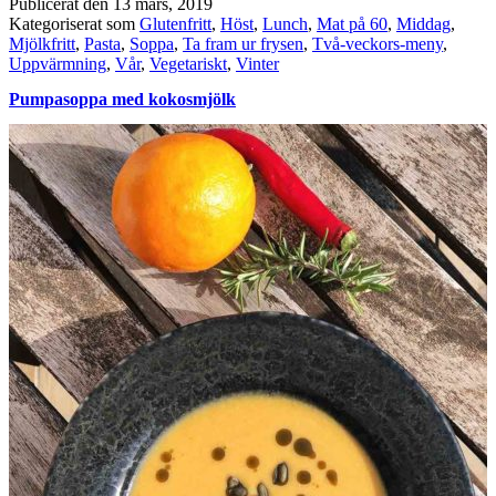
Publicerat den
13 mars, 2019
Kategoriserat som
Glutenfritt
,
Höst
,
Lunch
,
Mat på 60
,
Middag
,
Mjölkfritt
,
Pasta
,
Soppa
,
Ta fram ur frysen
,
Två-veckors-meny
,
Uppvärmning
,
Vår
,
Vegetariskt
,
Vinter
Pumpasoppa med kokosmjölk