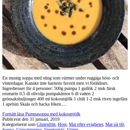
En mustig soppa med sting som värmer under ruggiga höst- och
vinterdagar. Kanske inte barnens favorit men vi föräldrars.
Ingredienser för 4 personer: 500g pumpa 1 gullök 2 msk färsk
rosmarin 0,5 dl olivolja pumpakärnor 6 dl vatten 2
grönsaksbuljonger 400 ml kokosmjölk 1 chili 1-2 msk riven ingefära
1 apelsin Skala och hacka löken.…
Fortsätt läsa
Pumpasoppa med kokosmjölk
Publicerat den
31 januari, 2019
Kategoriserat som
Glutenfritt
,
Höst
,
Mat efter evigheter
,
Mat på 60
,
Soppa
,
Uppvärmning
,
Vegetariskt
,
Vinter