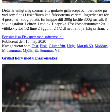
Detta är enligt mig sommarens godaste grillrecept och beroende på
vad som finns i fiskaffären kan fisksorterna variera. Ingredienser för
4 personer: 800g potatis En knippe dill 300g laxfilé 300g marulk 8
st kungsräkor 1 citron 1 rödlök 1 paprika 12st körsbärstomater 2st
vitlöksklyftor 1/2 lime 2 äggulor 2 1/2 dl neutral olja 1/2g saffran…
Fortsätt läsa
Fiskspett med saffransaioli
Publicerat den
15 maj, 2020
Kategoriserat som
Fest
,
Fisk
,
Glutenfritt
,
Helg
,
Mat på 60
,
Middag
,
Midsommar
,
Mjölkfritt
,
Sommar
,
Vår
Grillad korv med ugnsgrönsaker