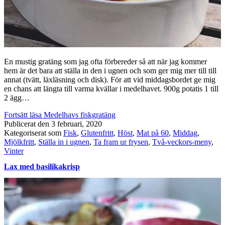
En mustig gratäng som jag ofta förbereder så att när jag kommer
hem är det bara att ställa in den i ugnen och som ger mig mer till till
annat (tvätt, läxläsning och disk). För att vid middagsbordet ge mig
en chans att längta till varma kvällar i medelhavet. 900g potatis 1 till
2 ägg…
Fortsätt läsa
Medelhavs fiskgratäng
Publicerat den
3 februari, 2020
Kategoriserat som
Fisk
,
Glutenfritt
,
Höst
,
Mat på 60
,
Middag
,
Mjölkfritt
,
Ställa in i ugnen
,
Ta fram ur frysen
,
Två-veckors-meny
,
Vinter
Lax med basilikakrisp