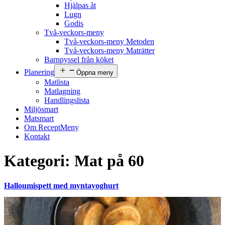
Hjälpas åt
Lugn
Godis
Två-veckors-meny
Två-veckors-meny Metoden
Två-veckors-meny Maträtter
Barnpyssel från köket
Planering
Öppna meny
Matlista
Matlagning
Handlingslista
Miljösmart
Matsmart
Om ReceptMeny
Kontakt
Kategori:
Mat på 60
Halloumispett med myntayoghurt