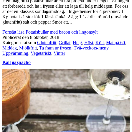
Hemmagjorda potatisbullar är ett bra projekt under helgen. Antingen
att förbereda och ha i frysen eller att laga till helg middagen. För oss
är det en klassisk söndagsmiddag. Ingredienser för 4 personer: 1
Kg potatis 1 stor lök 1 färsk fänkål 2 ägg 1 1/2 dl ströbröd (använde
glutenfritt) salt och peppar Smör att…
Fortsätt läsa
Potatisbullar med bacon och lingonsylt
Publicerat den
8 oktober, 2018
Kategoriserat som
Glutenfritt
,
Grillat
,
Helg
,
Höst
,
Kött
,
Mat på 60
,
Middag
,
Mjölkfritt
,
Ta fram ur frysen
,
Två-veckors-meny
,
Uppvärmning
,
Vegetariskt
,
Vinter
Kall gazpacho