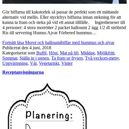
Gör biffarna till kakstorlek så passar de perfekt som ett mättande
alternativ vid mellis. Eller styckfrys biffarna innan stekning för att
kunna ta fram och steka på vid ett annat tillfälle. Ingredieneser till
4 personer: 4 stora morrötter 2 packet halloumi 2 ägg 1/2 dl ströbröd
Ris till servering Humus Ajvar Förbered hummus…
Fortsätt läsa
Morot och halloumibiffar med hummus och ajvar
Publicerat den
4 juni, 2018
Kategoriserat som
Buffé
,
Höst
,
Mat på 60
,
Middag
,
Mjölkfritt
,
Sommar
,
Ställa in i ugnen
,
Ta fram ur frysen
,
Två-veckors-meny
,
Uppvärmning
,
Vår
,
Vegetariskt
,
Vinter
Receptanvisningarna