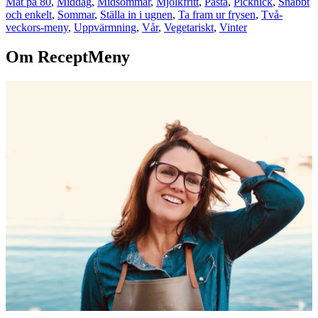
Mat på 80
,
Middag
,
Midsommar
,
Mjölkfritt
,
Pasta
,
Picknick
,
Snabbt
och enkelt
,
Sommar
,
Ställa in i ugnen
,
Ta fram ur frysen
,
Två-
veckors-meny
,
Uppvärmning
,
Vår
,
Vegetariskt
,
Vinter
Om ReceptMeny