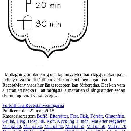
Matlagning är planering och tajming. Med barn läggs ribban på en
helt ny nivå för att få till en varierande och hemlagad mat. I
ReceptMeny visas hur långt recepten kan förberedas. Det kan vara
allt från att hacka till att färdigställa maträtten så långt att den sedan
ska in i ugnen. I vissa recept…
Fortsätt läsa
Receptanvisningarna
Publicerat den
22 maj, 2018
Kategoriserat som
Buffé
,
Efterrätter
,
Fest
,
Fisk
,
Förrätt
,
Glutenfritt
,
Grillat
,
Helg
,
Höst
,
Jul
,
Kött
,
Kyckling
,
Lunch
,
Mat efter evigheter
,
Mat på 20
,
Mat på 30
,
Mat på 40
,
Mat på 50
,
Mat på 60
,
Mat på 70
,