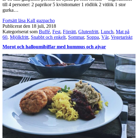
till 4 personer: 2 paprikor 5 kvisttomater 1 rödlök 2 vitlök 1 stor
gurka…
Fortsätt läsa
Kall gazpacho
Publicerat den
18 juli, 2018
Kategoriserat som
Buffé
,
Fest
,
Förrätt
,
Glutenfritt
,
Lunch
,
Mat på
60
,
Mjölkfritt
,
Snabbt och enkelt
,
Sommar
,
Soppa
,
Vår
,
Vegetariskt
Morot och halloumibiffar med hummus och ajvar