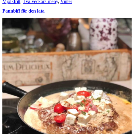
Mjölkfritt
,
Två-veckors-meny
,
Vinter
Pannbiff för den lata