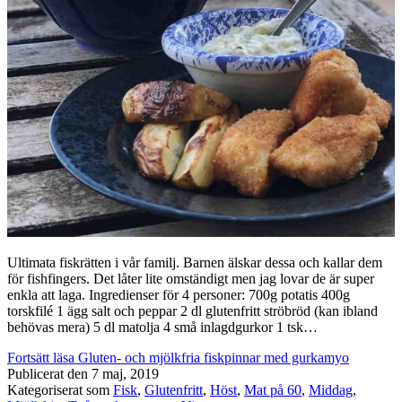
Ultimata fiskrätten i vår familj. Barnen älskar dessa och kallar dem
för fishfingers. Det låter lite omständigt men jag lovar de är super
enkla att laga. Ingredienser för 4 personer: 700g potatis 400g
torskfilé 1 ägg salt och peppar 2 dl glutenfritt ströbröd (kan ibland
behövas mera) 5 dl matolja 4 små inlagdgurkor 1 tsk…
Fortsätt läsa
Gluten- och mjölkfria fiskpinnar med gurkamyo
Publicerat den
7 maj, 2019
Kategoriserat som
Fisk
,
Glutenfritt
,
Höst
,
Mat på 60
,
Middag
,