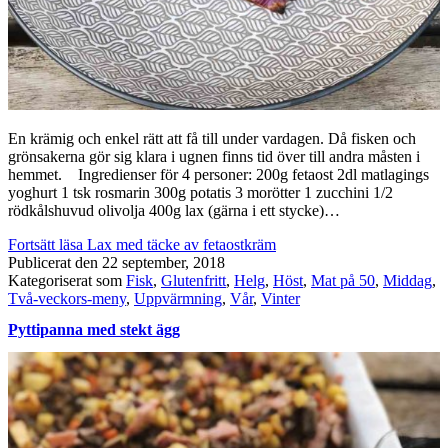
En krämig och enkel rätt att få till under vardagen. Då fisken och
grönsakerna gör sig klara i ugnen finns tid över till andra måsten i
hemmet. Ingredienser för 4 personer: 200g fetaost 2dl matlagings
yoghurt 1 tsk rosmarin 300g potatis 3 morötter 1 zucchini 1/2
rödkålshuvud olivolja 400g lax (gärna i ett stycke)…
Fortsätt läsa
Lax med täcke av fetaostkräm
Publicerat den
22 september, 2018
Kategoriserat som
Fisk
,
Glutenfritt
,
Helg
,
Höst
,
Mat på 50
,
Middag
,
Två-veckors-meny
,
Uppvärmning
,
Vår
,
Vinter
Pyttipanna med stekt ägg