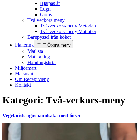
Hjälpas åt
Lugn
Godis
Två-veckors-meny
Två-veckors-meny Metoden
Två-veckors-meny Maträtter
Barnpyssel från köket
Planering
Öppna meny
Matlista
Matlagning
Handlingslista
Miljösmart
Matsmart
Om ReceptMeny
Kontakt
Kategori:
Två-veckors-meny
Vegetarisk ugnspannkaka med linser