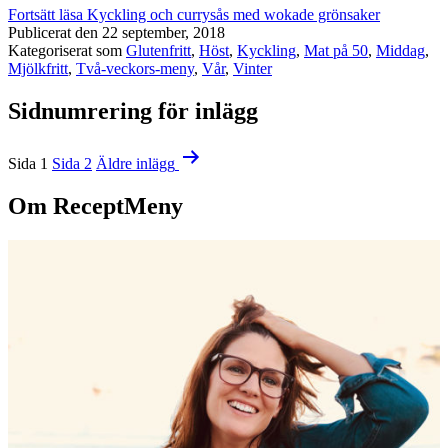
Fortsätt läsa
Kyckling och currysås med wokade grönsaker
Publicerat den
22 september, 2018
Kategoriserat som
Glutenfritt
,
Höst
,
Kyckling
,
Mat på 50
,
Middag
,
Mjölkfritt
,
Två-veckors-meny
,
Vår
,
Vinter
Sidnumrering för inlägg
Sida 1
Sida 2
Äldre
inlägg
Om ReceptMeny