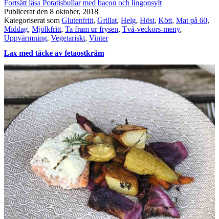
Fortsätt läsa
Potatisbullar med bacon och lingonsylt
Publicerat den
8 oktober, 2018
Kategoriserat som
Glutenfritt
,
Grillat
,
Helg
,
Höst
,
Kött
,
Mat på 60
,
Middag
,
Mjölkfritt
,
Ta fram ur frysen
,
Två-veckors-meny
,
Uppvärmning
,
Vegetariskt
,
Vinter
Lax med täcke av fetaostkräm