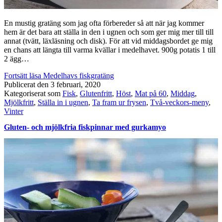
En mustig gratäng som jag ofta förbereder så att när jag kommer
hem är det bara att ställa in den i ugnen och som ger mig mer till till
annat (tvätt, läxläsning och disk). För att vid middagsbordet ge mig
en chans att längta till varma kvällar i medelhavet. 900g potatis 1 till
2 ägg…
Fortsätt läsa
Medelhavs fiskgratäng
Publicerat den
3 februari, 2020
Kategoriserat som
Fisk
,
Glutenfritt
,
Höst
,
Mat på 60
,
Middag
,
Mjölkfritt
,
Ställa in i ugnen
,
Ta fram ur frysen
,
Två-veckors-meny
,
Vinter
Gluten- och mjölkfria fiskpinnar med gurkamyo