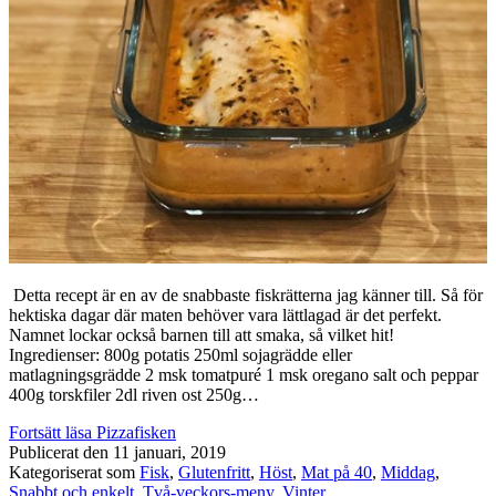
Detta recept är en av de snabbaste fiskrätterna jag känner till. Så för
hektiska dagar där maten behöver vara lättlagad är det perfekt.
Namnet lockar också barnen till att smaka, så vilket hit!
Ingredienser: 800g potatis 250ml sojagrädde eller
matlagningsgrädde 2 msk tomatpuré 1 msk oregano salt och peppar
400g torskfiler 2dl riven ost 250g…
Fortsätt läsa
Pizzafisken
Publicerat den
11 januari, 2019
Kategoriserat som
Fisk
,
Glutenfritt
,
Höst
,
Mat på 40
,
Middag
,
Snabbt och enkelt
,
Två-veckors-meny
,
Vinter