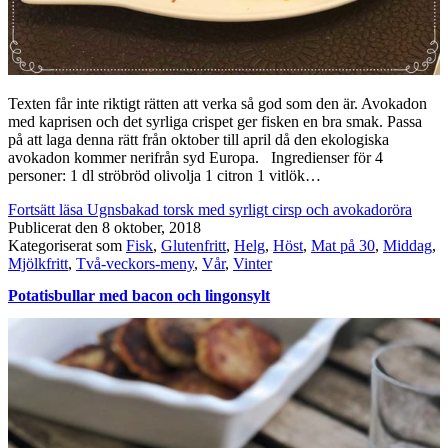
Texten får inte riktigt rätten att verka så god som den är. Avokadon
med kaprisen och det syrliga crispet ger fisken en bra smak. Passa
på att laga denna rätt från oktober till april då den ekologiska
avokadon kommer nerifrån syd Europa. Ingredienser för 4
personer: 1 dl ströbröd olivolja 1 citron 1 vitlök…
Fortsätt läsa
Ugnsbakad torsk med syrligt cirsp och avokadoröra
Publicerat den
8 oktober, 2018
Kategoriserat som
Fisk
,
Glutenfritt
,
Helg
,
Höst
,
Mat på 30
,
Middag
,
Mjölkfritt
,
Två-veckors-meny
,
Vår
,
Vinter
Potatisbullar med bacon och lingonsylt