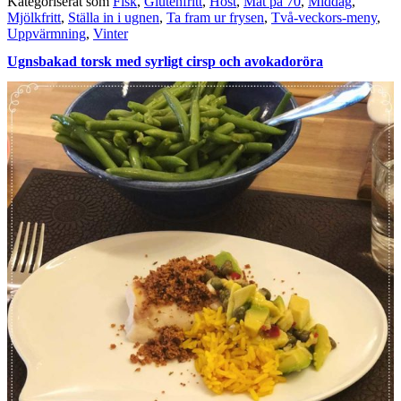
Kategoriserat som
Fisk
,
Glutenfritt
,
Höst
,
Mat på 70
,
Middag
,
Mjölkfritt
,
Ställa in i ugnen
,
Ta fram ur frysen
,
Två-veckors-meny
,
Uppvärmning
,
Vinter
Ugnsbakad torsk med syrligt cirsp och avokadoröra