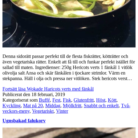
Denna sidorätt passar perfekt till de flesta fiskrätter, kötträtter och
även vegetariska rätter. Enkelt att få till och funkar perfekt istället för
sallad till maten. Ingredienser: 250g Hericots verts 1 fänkål 1 vitlök
olivolja salt Ansa och skär fänkålen i tjockare strimlor. Värm en
stekpanna. Häll i olja och pressa ner vitlöken. Stek hericots verst…
Fortsätt läsa
Wokade Haricots verts med fänkål
Publicerat den
18 februari, 2019
Kategoriserat som
Buffé
,
Fest
,
Fisk
,
Glutenfritt
,
Höst
,
Kött
,
Kyckling
,
Mat på 20
,
Middag
,
Mjölkfritt
,
Snabbt och enkelt
,
Två-
veckors-meny
,
Vegetariskt
,
Vinter
Ugnsbakad falukorv