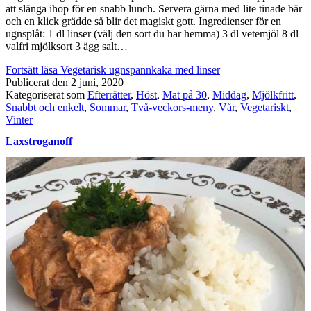
att slänga ihop för en snabb lunch. Servera gärna med lite tinade bär
och en klick grädde så blir det magiskt gott. Ingredienser för en
ugnsplåt: 1 dl linser (välj den sort du har hemma) 3 dl vetemjöl 8 dl
valfri mjölksort 3 ägg salt…
Fortsätt läsa
Vegetarisk ugnspannkaka med linser
Publicerat den
2 juni, 2020
Kategoriserat som
Efterrätter
,
Höst
,
Mat på 30
,
Middag
,
Mjölkfritt
,
Snabbt och enkelt
,
Sommar
,
Två-veckors-meny
,
Vår
,
Vegetariskt
,
Vinter
Laxstroganoff