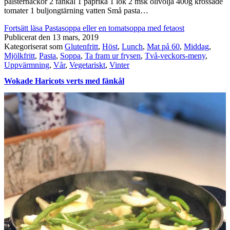
palsternackor 2 fänkål 1 paprika 1 lök 2 msk olivolja 400g krossade
tomater 1 buljongtärning vatten Små pasta…
Fortsätt läsa
Pastasoppa eller en tomatsoppa med fetaost
Publicerat den
13 mars, 2019
Kategoriserat som
Glutenfritt
,
Höst
,
Lunch
,
Mat på 60
,
Middag
,
Mjölkfritt
,
Pasta
,
Soppa
,
Ta fram ur frysen
,
Två-veckors-meny
,
Uppvärmning
,
Vår
,
Vegetariskt
,
Vinter
Wokade Haricots verts med fänkål