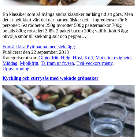
En klassiker som så många andra klassiker tar lång tid att göra. Men
det är helt klart värt det när barnen älskar det. Ingredienser för 6
personer: 6st rödbetor 250g morötter 500g palsternackor 700g
potatis 800g rotselleri 2 lök 2 paket bacon 300g valfritt kött 6 ägg
olivolja smör till stekning salt och peppar…
Fortsätt läsa
Pyttipanna med stekt ägg
Publicerat den
22 september, 2018
Kategoriserat som
Glutenfritt
,
Helg
,
Höst
,
Kött
,
Mat efter evigheter
,
Middag
,
Mjölkfritt
,
Ta fram ur frysen
,
Två-veckors-meny
,
Uppvärmning
Kyckling och currysås med wokade grönsaker