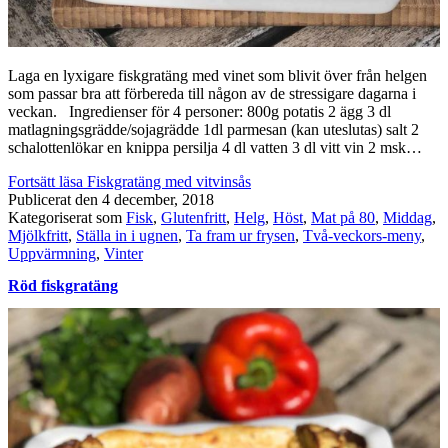
Laga en lyxigare fiskgratäng med vinet som blivit över från helgen
som passar bra att förbereda till någon av de stressigare dagarna i
veckan. Ingredienser för 4 personer: 800g potatis 2 ägg 3 dl
matlagningsgrädde/sojagrädde 1dl parmesan (kan uteslutas) salt 2
schalottenlökar en knippa persilja 4 dl vatten 3 dl vitt vin 2 msk…
Fortsätt läsa
Fiskgratäng med vitvinsås
Publicerat den
4 december, 2018
Kategoriserat som
Fisk
,
Glutenfritt
,
Helg
,
Höst
,
Mat på 80
,
Middag
,
Mjölkfritt
,
Ställa in i ugnen
,
Ta fram ur frysen
,
Två-veckors-meny
,
Uppvärmning
,
Vinter
Röd fiskgratäng