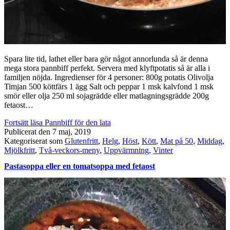
Spara lite tid, lathet eller bara gör något annorlunda så är denna
mega stora pannbiff perfekt. Servera med klyftpotatis så är alla i
familjen nöjda. Ingredienser för 4 personer: 800g potatis Olivolja
Timjan 500 köttfärs 1 ägg Salt och peppar 1 msk kalvfond 1 msk
smör eller olja 250 ml sojagrädde eller matlagningsgrädde 200g
fetaost…
Fortsätt läsa
Pannbiff för den lata
Publicerat den
7 maj, 2019
Kategoriserat som
Glutenfritt
,
Helg
,
Höst
,
Kött
,
Mat på 50
,
Middag
,
Mjölkfritt
,
Två-veckors-meny
,
Uppvärmning
,
Vinter
Pastasoppa eller en tomatsoppa med fetaost