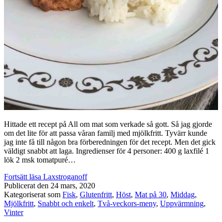
Hittade ett recept på All om mat som verkade så gott. Så jag gjorde
om det lite för att passa våran familj med mjölkfritt. Tyvärr kunde
jag inte få till någon bra förberedningen för det recept. Men det gick
väldigt snabbt att laga. Ingredienser för 4 personer: 400 g laxfilé 1
lök 2 msk tomatpuré…
Fortsätt läsa
Laxstroganoff
Publicerat den
24 mars, 2020
Kategoriserat som
Fisk
,
Glutenfritt
,
Höst
,
Mat på 30
,
Middag
,
Mjölkfritt
,
Snabbt och enkelt
,
Två-veckors-meny
,
Uppvärmning
,
Vinter