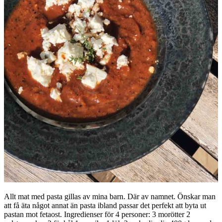
Allt mat med pasta gillas av mina barn. Där av namnet. Önskar man
att få äta något annat än pasta ibland passar det perfekt att byta ut
pastan mot fetaost. Ingredienser för 4 personer: 3 morötter 2