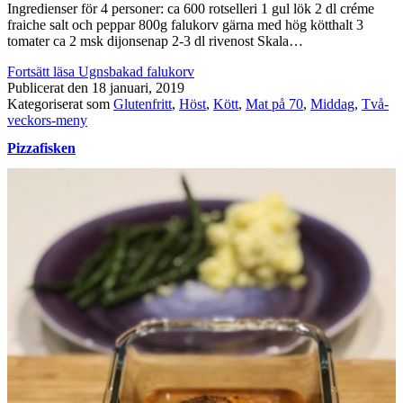
Ingredienser för 4 personer: ca 600 rotselleri 1 gul lök 2 dl créme
fraiche salt och peppar 800g falukorv gärna med hög kötthalt 3
tomater ca 2 msk dijonsenap 2-3 dl rivenost Skala…
Fortsätt läsa
Ugnsbakad falukorv
Publicerat den
18 januari, 2019
Kategoriserat som
Glutenfritt
,
Höst
,
Kött
,
Mat på 70
,
Middag
,
Två-
veckors-meny
Pizzafisken