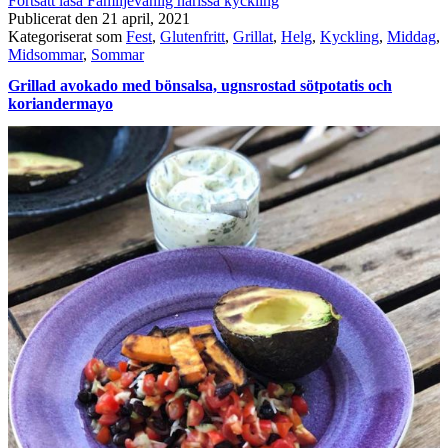
Fortsätt läsa
Familjevänlig harissa kyckling
Publicerat den
21 april, 2021
Kategoriserat som
Fest
,
Glutenfritt
,
Grillat
,
Helg
,
Kyckling
,
Middag
,
Midsommar
,
Sommar
Grillad avokado med bönsalsa, ugnsrostad sötpotatis och
koriandermayo