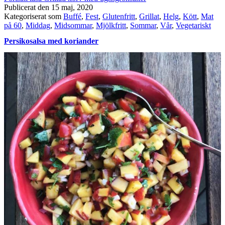
Publicerat den
15 maj, 2020
Kategoriserat som
Buffé
,
Fest
,
Glutenfritt
,
Grillat
,
Helg
,
Kött
,
Mat
på 60
,
Middag
,
Midsommar
,
Mjölkfritt
,
Sommar
,
Vår
,
Vegetariskt
Persikosalsa med koriander