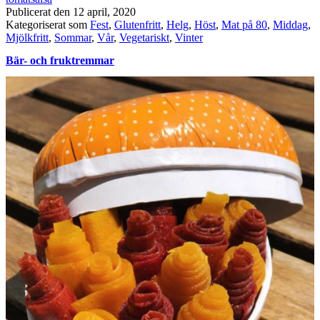
Publicerat den
12 april, 2020
Kategoriserat som
Fest
,
Glutenfritt
,
Helg
,
Höst
,
Mat på 80
,
Middag
,
Mjölkfritt
,
Sommar
,
Vår
,
Vegetariskt
,
Vinter
Bär- och fruktremmar