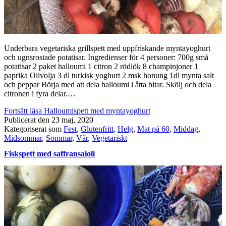
Underbara vegetariska grillspett med uppfriskande myntayoghurt
och ugnsrostade potatisar. Ingredienser för 4 personer: 700g små
potatisar 2 paket halloumi 1 citron 2 rödlök 8 champinjoner 1
paprika Olivolja 3 dl turkisk yoghurt 2 msk honung 1dl mynta salt
och peppar Börja med att dela halloumi i åtta bitar. Skölj och dela
citronen i fyra delar.…
Fortsätt läsa
Halloumispett med myntayoghurt
Publicerat den
23 maj, 2020
Kategoriserat som
Fest
,
Glutenfritt
,
Helg
,
Mat på 60
,
Middag
,
Midsommar
,
Sommar
,
Vår
,
Vegetariskt
Fiskspett med saffransaioli