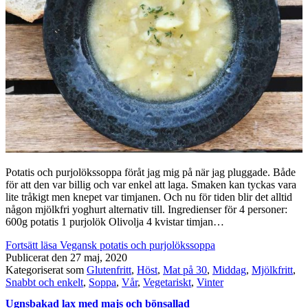
Potatis och purjolökssoppa föråt jag mig på när jag pluggade. Både
för att den var billig och var enkel att laga. Smaken kan tyckas vara
lite tråkigt men knepet var timjanen. Och nu för tiden blir det alltid
någon mjölkfri yoghurt alternativ till. Ingredienser för 4 personer:
600g potatis 1 purjolök Olivolja 4 kvistar timjan…
Fortsätt läsa
Vegansk potatis och purjolökssoppa
Publicerat den
27 maj, 2020
Kategoriserat som
Glutenfritt
,
Höst
,
Mat på 30
,
Middag
,
Mjölkfritt
,
Snabbt och enkelt
,
Soppa
,
Vår
,
Vegetariskt
,
Vinter
Ugnsbakad lax med majs och bönsallad