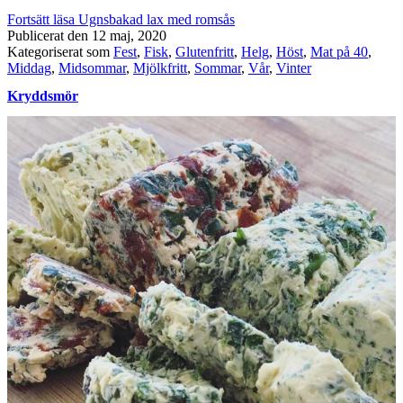
Fortsätt läsa
Ugnsbakad lax med romsås
Publicerat den
12 maj, 2020
Kategoriserat som
Fest
,
Fisk
,
Glutenfritt
,
Helg
,
Höst
,
Mat på 40
,
Middag
,
Midsommar
,
Mjölkfritt
,
Sommar
,
Vår
,
Vinter
Kryddsmör