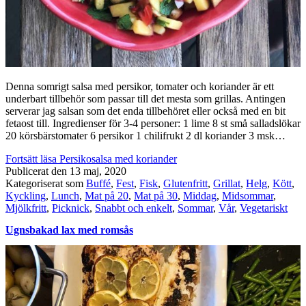
Denna somrigt salsa med persikor, tomater och koriander är ett
underbart tillbehör som passar till det mesta som grillas. Antingen
serverar jag salsan som det enda tillbehöret eller också med en bit
fetaost till. Ingredienser för 3-4 personer: 1 lime 8 st små salladslökar
20 körsbärstomater 6 persikor 1 chilifrukt 2 dl koriander 3 msk…
Fortsätt läsa
Persikosalsa med koriander
Publicerat den
13 maj, 2020
Kategoriserat som
Buffé
,
Fest
,
Fisk
,
Glutenfritt
,
Grillat
,
Helg
,
Kött
,
Kyckling
,
Lunch
,
Mat på 20
,
Mat på 30
,
Middag
,
Midsommar
,
Mjölkfritt
,
Picknick
,
Snabbt och enkelt
,
Sommar
,
Vår
,
Vegetariskt
Ugnsbakad lax med romsås