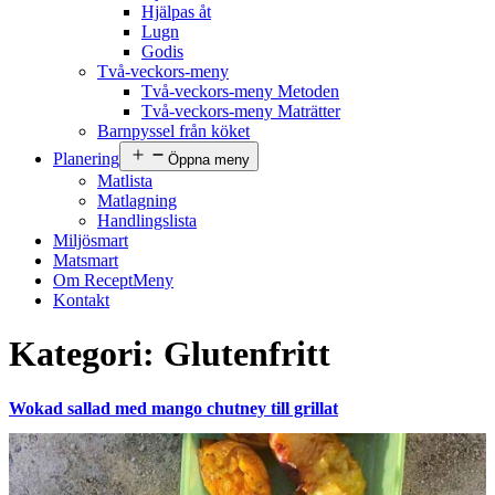
Hjälpas åt
Lugn
Godis
Två-veckors-meny
Två-veckors-meny Metoden
Två-veckors-meny Maträtter
Barnpyssel från köket
Planering
Öppna meny
Matlista
Matlagning
Handlingslista
Miljösmart
Matsmart
Om ReceptMeny
Kontakt
Kategori:
Glutenfritt
Wokad sallad med mango chutney till grillat