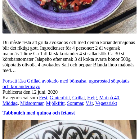
Du måste testa att grilla avokados och med denna koriandermajonäs
blir det riktigt gott. Ingredienser för 4 personer: 2 dl vegansk
majonäs 1 lime Ca 1 dl färsk koriander 4 st salladslök Ca 30 st
körsbärstomater Jalapeño efter smak 3 dl kokta svarta bönor 500g
sötpotatis olivolja 4 avokados Salt och peppar Blanda ihop majonäs
med…
Fortsätt läsa
Grillad avokado med bönsalsa, ugnsrostad sötpotatis
och koriandermayo
Publicerat den
12 juni, 2020
Kategoriserat som
Fest
,
Glutenfritt
,
Grillat
,
Helg
,
Mat på 40
,
Middag
,
Midsommar
,
Mjölkfritt
,
Sommar
,
Vår
,
Vegetariskt
Tabbouleh med quinoa och fetaost