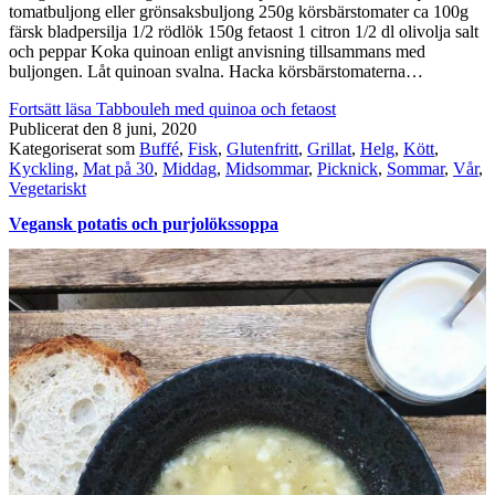
tomatbuljong eller grönsaksbuljong 250g körsbärstomater ca 100g
färsk bladpersilja 1/2 rödlök 150g fetaost 1 citron 1/2 dl olivolja salt
och peppar Koka quinoan enligt anvisning tillsammans med
buljongen. Låt quinoan svalna. Hacka körsbärstomaterna…
Fortsätt läsa
Tabbouleh med quinoa och fetaost
Publicerat den
8 juni, 2020
Kategoriserat som
Buffé
,
Fisk
,
Glutenfritt
,
Grillat
,
Helg
,
Kött
,
Kyckling
,
Mat på 30
,
Middag
,
Midsommar
,
Picknick
,
Sommar
,
Vår
,
Vegetariskt
Vegansk potatis och purjolökssoppa