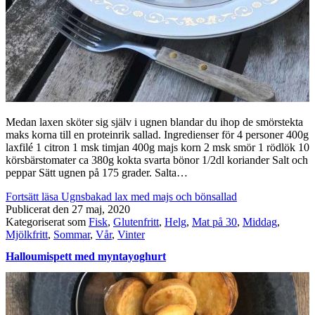
Medan laxen sköter sig själv i ugnen blandar du ihop de smörstekta
maks korna till en proteinrik sallad. Ingredienser för 4 personer 400g
laxfilé 1 citron 1 msk timjan 400g majs korn 2 msk smör 1 rödlök 10
körsbärstomater ca 380g kokta svarta bönor 1/2dl koriander Salt och
peppar Sätt ugnen på 175 grader. Salta…
Fortsätt läsa
Ugnsbakad lax med majs och bönsallad
Publicerat den
27 maj, 2020
Kategoriserat som
Fisk
,
Glutenfritt
,
Helg
,
Mat på 30
,
Middag
,
Mjölkfritt
,
Sommar
,
Vår
,
Vinter
Halloumispett med myntayoghurt