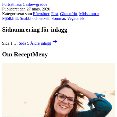
Fortsätt läsa
Cashewgrädde
Publicerat den
27 mars, 2020
Kategoriserat som
Efterrätter
,
Fest
,
Glutenfritt
,
Midsommar
,
Mjölkfritt
,
Snabbt och enkelt
,
Sommar
,
Vegetariskt
Sidnumrering för inlägg
Sida 1
…
Sida 5
Äldre
inlägg
Om ReceptMeny