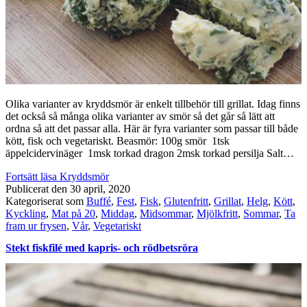
Olika varianter av kryddsmör är enkelt tillbehör till grillat. Idag finns
det också så många olika varianter av smör så det går så lätt att
ordna så att det passar alla. Här är fyra varianter som passar till både
kött, fisk och vegetariskt. Beasmör: 100g smör 1tsk
äppelcidervinäger 1msk torkad dragon 2msk torkad persilja Salt…
Fortsätt läsa
Kryddsmör
Publicerat den
30 april, 2020
Kategoriserat som
Buffé
,
Fest
,
Fisk
,
Glutenfritt
,
Grillat
,
Helg
,
Kött
,
Kyckling
,
Mat på 20
,
Middag
,
Midsommar
,
Mjölkfritt
,
Sommar
,
Ta
fram ur frysen
,
Vår
,
Vegetariskt
Stekt fiskfilé med kapris- och rödbetsröra