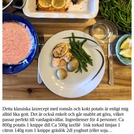
Detta klassiska laxrecept med romsås och kokt potatis är enligt mig
alltid lika gott. Det är också enkelt och går snabbt att göra, vilket
passar perfekt till vardagskvällar. Ingredienser för 4 personer: Ca
800g potatis 1 knippe dill Ca 500g laxfilé 1tsk torkad timjan 1
citron 140g rom 1 knippe gräslök 2dl yoghurt (eller soja…