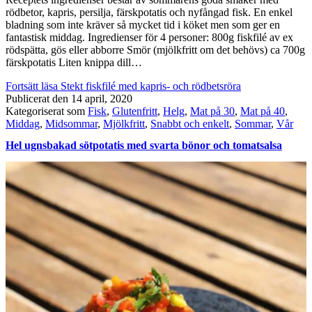
rödbetor, kapris, persilja, färskpotatis och nyfångad fisk. En enkel
bladning som inte kräver så mycket tid i köket men som ger en
fantastisk middag. Ingredienser för 4 personer: 800g fiskfilé av ex
rödspätta, gös eller abborre Smör (mjölkfritt om det behövs) ca 700g
färskpotatis Liten knippa dill…
Fortsätt läsa
Stekt fiskfilé med kapris- och rödbetsröra
Publicerat den
14 april, 2020
Kategoriserat som
Fisk
,
Glutenfritt
,
Helg
,
Mat på 30
,
Mat på 40
,
Middag
,
Midsommar
,
Mjölkfritt
,
Snabbt och enkelt
,
Sommar
,
Vår
Hel ugnsbakad sötpotatis med svarta bönor och tomatsalsa