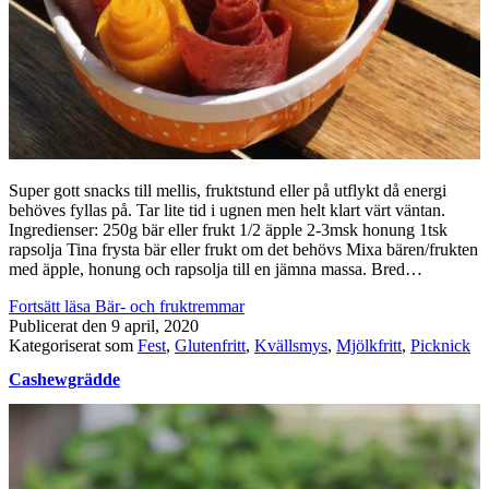
Super gott snacks till mellis, fruktstund eller på utflykt då energi
behöves fyllas på. Tar lite tid i ugnen men helt klart värt väntan.
Ingredienser: 250g bär eller frukt 1/2 äpple 2-3msk honung 1tsk
rapsolja Tina frysta bär eller frukt om det behövs Mixa bären/frukten
med äpple, honung och rapsolja till en jämna massa. Bred…
Fortsätt läsa
Bär- och fruktremmar
Publicerat den
9 april, 2020
Kategoriserat som
Fest
,
Glutenfritt
,
Kvällsmys
,
Mjölkfritt
,
Picknick
Cashewgrädde