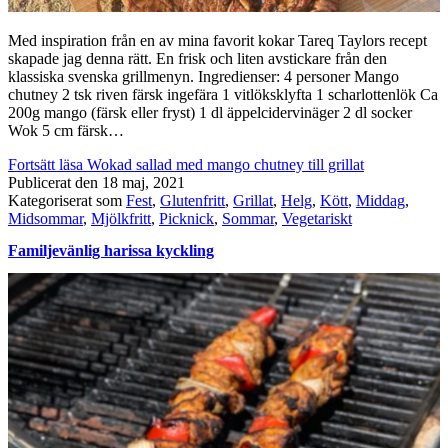
Med inspiration från en av mina favorit kokar Tareq Taylors recept
skapade jag denna rätt. En frisk och liten avstickare från den
klassiska svenska grillmenyn. Ingredienser: 4 personer Mango
chutney 2 tsk riven färsk ingefära 1 vitlöksklyfta 1 scharlottenlök Ca
200g mango (färsk eller fryst) 1 dl äppelcidervinäger 2 dl socker
Wok 5 cm färsk…
Fortsätt läsa
Wokad sallad med mango chutney till grillat
Publicerat den
18 maj, 2021
Kategoriserat som
Fest
,
Glutenfritt
,
Grillat
,
Helg
,
Kött
,
Middag
,
Midsommar
,
Mjölkfritt
,
Picknick
,
Sommar
,
Vegetariskt
Familjevänlig harissa kyckling