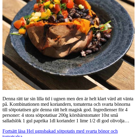
Denna rätt tar sin lilla tid i ugnen men den är helt klart värd att vänta
på. Kombinationen med koriandern, tomaterna och svarta bönorna
till sötpotatisen gör denna rätt helt magisk god. Ingredienser för 4
personer: 4 stora sötpotatisar 200g körsbärstomater 10st små
salladslök 1 gul paprika 1dl koriander 1 lime 1/2 dl god olivolja…
Fortsätt läsa
Hel ugnsbakad sötpotatis med svarta bönor och
tomatsalsa