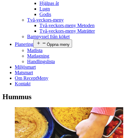
Hjälpas åt
Lugn
Godis
Två-veckors-meny
Två-veckors-meny Metoden
Två-veckors-meny Maträtter
Barnpyssel från köket
Planering
Öppna meny
Matlista
Matlagning
Handlingslista
Miljösmart
Matsmart
Om ReceptMeny
Kontakt
Hummus