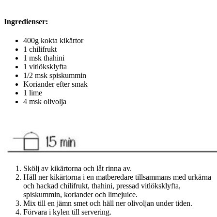
Ingredienser:
400g kokta kikärtor
1 chilifrukt
1 msk thahini
1 vitlöksklyfta
1/2 msk spiskummin
Koriander efter smak
1 lime
4 msk olivolja
Skölj av kikärtorna och låt rinna av.
Häll ner kikärtorna i en matberedare tillsammans med urkärna
och hackad chilifrukt, thahini, pressad vitlöksklyfta,
spiskummin, koriander och limejuice.
Mix till en jämn smet och häll ner olivoljan under tiden.
Förvara i kylen till servering.