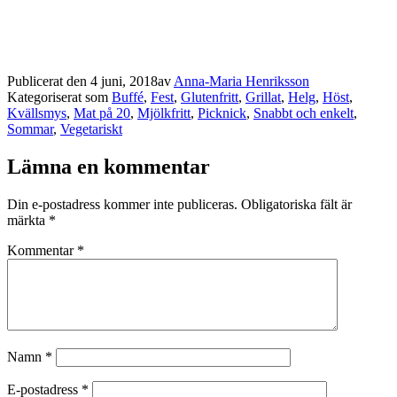
Publicerat den
4 juni, 2018
av
Anna-Maria Henriksson
Kategoriserat som
Buffé
,
Fest
,
Glutenfritt
,
Grillat
,
Helg
,
Höst
,
Kvällsmys
,
Mat på 20
,
Mjölkfritt
,
Picknick
,
Snabbt och enkelt
,
Sommar
,
Vegetariskt
Lämna en kommentar
Din e-postadress kommer inte publiceras.
Obligatoriska fält är
märkta
*
Kommentar
*
Namn
*
E-postadress
*